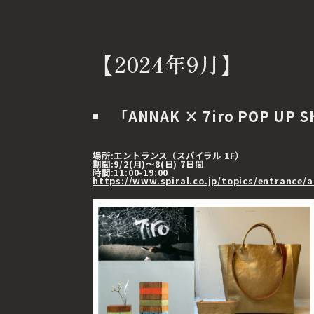
【2024年9月】
「ANNAK × 7iro POP UP 
場所:エントランス（スパイラル 1F）
期間:9/2(月)～8(日) 7日間
時間:11:00-19:00
https://www.spiral.co.jp/topics/entrance/a