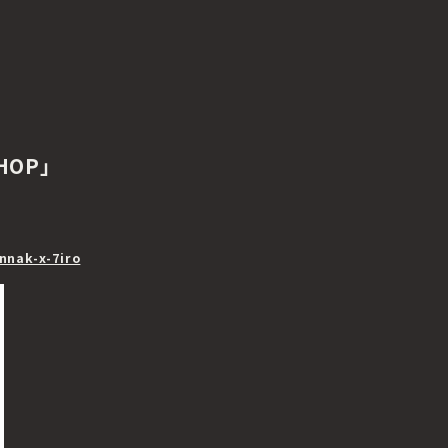
SHOP」
nnak-x-7iro