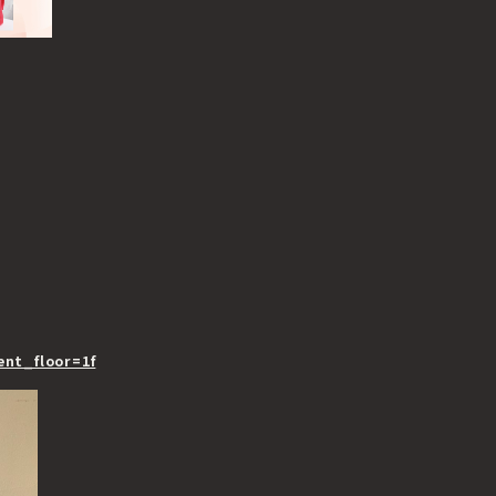
ent_floor=1f