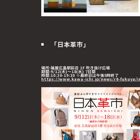
「日本革市」
場所:福屋広島駅前店 1F 吹き抜け広場
期間:9/12(木)～18(水) 7日間
時間:10:30-19:30 ※最終日は午後5時終了
https://www.kawa-ichi.jp/news/r6-fukuya/i